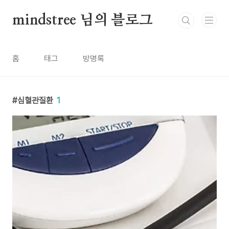
본문 바로가기
mindstree 님의 블로그
홈
태그
방명록
심혈관질환
1