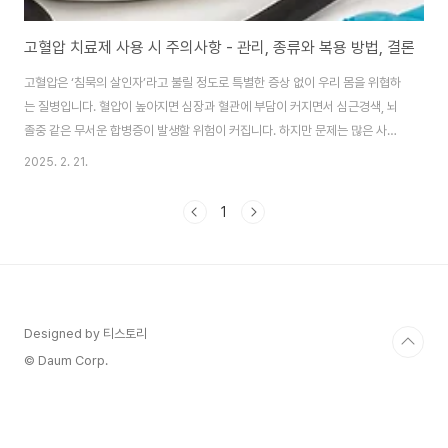
고혈압 치료제 사용 시 주의사항 - 관리, 종류와 복용 방법, 결론
고혈압은 ‘침묵의 살인자’라고 불릴 정도로 특별한 증상 없이 우리 몸을 위협하
는 질병입니다. 혈압이 높아지면 심장과 혈관에 부담이 커지면서 심근경색, 뇌
졸중 같은 무서운 합병증이 발생할 위험이 커집니다. 하지만 문제는 많은 사람
들이 "혈압이 높아도 당장 아픈 게 아니니까 괜찮겠지?"라고 가볍게 생각하는
2025. 2. 21.
경우가 많다는 점입니다. 김 모 씨(55세, 회사원)는 몇 년 전 정기 건강검진에
서 고혈압을 진단받고 혈압약을 처방받았습니다. 하지만 약을 꾸준히 복용하면
1
서 혈압이 정상으로 유지되자 "이제 다 나았겠지?"라는 생각에 스스로 약 복용
을 중단했습니다.그 후 몇 개월이 지나자 그는 갑자기 심한 두통과 어지러움을
느꼈고, 결국 의식을 잃고 응급실로 실려 갔습니다. 검사 결과, 그는 뇌졸중을
겪었으며, 원인은 혈압..
Designed by 티스토리
© Daum Corp.