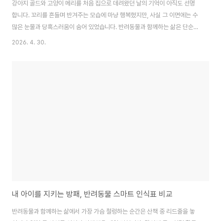
강아지 골드와 고양이 메리를 처음 집으로 데려왔던 날의 기억이 아직도 선명
합니다. 꼬리를 흔들며 반겨주는 모습에 마냥 행복했지만, 사실 그 이면에는 수
많은 눈물과 당혹스러움이 숨어 있었습니다. 반려동물과 함께하는 삶은 단순히
귀여움을 즐기는 것이 아니라, 한 생명의 전 생애를 책임지는 치열한 공부의 연
2026. 4. 30.
속이더군요. 어느덧 3년이라는 시간이 흘러 이제는 나름의 노하우가 생겼지만,
돌이켜보면 '그때 이걸 알았더라면' 하는 아쉬움이 남는 순간들이 참 많습니다.
오늘은 초보 시절의 저처럼 막막함을 느끼고 계실 분들을 위해, 3년의 세월이
가르쳐준 실질적인 케어 기술과 마음가짐에 대해 심도 있게 이야기를 나누어보
려 합니다.초보 때 몰랐던 것들: 겉모습보다 중요한 내면의 신호초보 보호자 시
절 제가 저질렀던 가장 큰 ..
내 아이를 지키는 방패, 반려동물 스마트 인식표 비교
반려동물과 함께하는 삶에서 가장 가슴 철렁하는 순간은 산책 중 리드줄을 놓