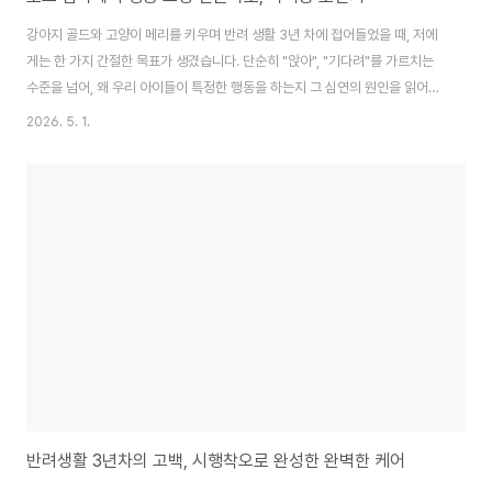
강아지 골드와 고양이 메리를 키우며 반려 생활 3년 차에 접어들었을 때, 저에
게는 한 가지 간절한 목표가 생겼습니다. 단순히 "앉아", "기다려"를 가르치는
수준을 넘어, 왜 우리 아이들이 특정한 행동을 하는지 그 심연의 원인을 읽어내
고 싶다는 열망이었죠. 특히 골드가 산책 중 특정 소리에 민감하게 반응하거나
2026. 5. 1.
메리가 이유 없이 가구에 스크래치를 낼 때, 저는 아이들을 혼내기보다 그들의
언어를 통역해 줄 전문적인 지식이 절실했습니다. 그렇게 시작된 '반려동물 행
동 교정 전문가' 과정은 저의 반려 인생을 송두리째 바꿔놓은 6개월간의 뜨거
운 여정이었습니다. 오늘은 이론의 장벽을 넘어 생생한 실습 현장까지, 전문가
가 되기 위한 치열한 도전 기록을 공유하려 합니다.지피지기면 백전백승: 동물
의 뇌와 심리를 파헤치는..
반려생활 3년차의 고백, 시행착오로 완성한 완벽한 케어