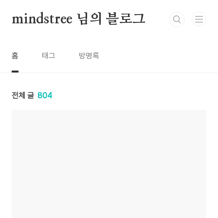
본문 바로가기
mindstree 님의 블로그
홈
태그
방명록
전체 글
804