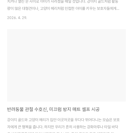
치거나 열린 문 사이로 아이가 사라졌을 때일 것입니다. 강아지 골드처럼 활동
량이 많은 대형견이나, 고양이 메리처럼 민첩한 아이를 키우는 보호자들에게
'실종'은 상상만으로도 끔찍한 일이죠. 과거에는 연락처가 각인된 단순한 금속
2026. 4. 29.
펜던트가 전부였다면, 이제는 IT 기술의 발전으로 아이의 위치를 실시간으로
추적하거나 스마트폰 스캔 한 번으로 보호자 정보를 확인하는 시대가 되었습니
다. 오늘은 소중한 우리 아이들의 안전을 위해 인식표의 종류별 장단점과 선택
기준을 상세히 분석해 보겠습니다.QR코드와 NFC 인식표: 정보 접근성을 높
인 스마트한 선택최근 가장 대중적으로 보급된 스마트 인식표는 QR코드가 인
쇄된 펜던트 형태입니다. 이 방식의 최대..
반려동물 관절 수호신, 미끄럼 방지 매트 셀프 시공
강아지 골드와 고양이 메리가 집안 이곳저곳을 우다다 뛰어다니는 모습은 보호
자에게 큰 행복을 줍니다. 하지만 우리가 흔히 사용하는 강화마루나 타일 바닥