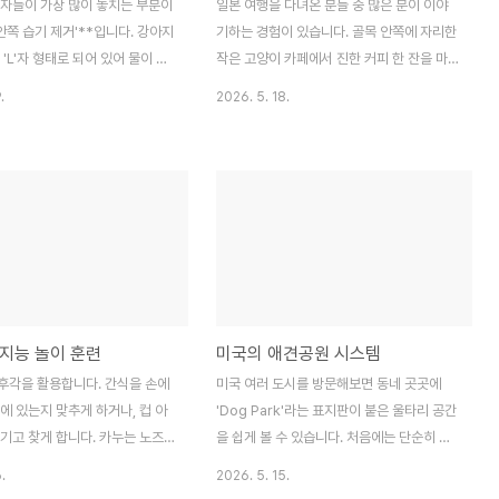
호자들이 가장 많이 놓치는 부분이
일본 여행을 다녀온 분들 중 많은 분이 이야
 안쪽 습기 제거'**입니다. 강아지
기하는 경험이 있습니다. 골목 안쪽에 자리한
 'L'자 형태로 되어 있어 물이 들
작은 고양이 카페에서 진한 커피 한 잔을 마
지지 않고, 습한 환경은 세균과
시며 고양이들 사이에서 한 시간을 보낸 것이
.
2026. 5. 18.
식하기 딱 좋은 조건이 됩니다.
여행에서 가장 기억에 남는 순간이었다고요.
럼 귀가 덮여 있는 견종은 수영
일본의 펫 카페 문화는 단순한 관광 아이템이
홀히 하면 '외이염'으로 고생할
아니라, 일본 사회 특유의 생활 방식과 맞닿
 높습니다.물놀이가 끝나면 먼저
아 있습니다.일본에서 펫 카페가 처음 등장한
으로 귀 주변의 물기를 닦아내세
것은 2000년대 초반 오사카로 알려져 있습
반려동물 전용 귀 세정제를 몇 방울
니다. 이후 도쿄를 중심으로 빠르게 확산되며
귀 밑부분을 부드럽게 마사지해
고양이 카페, 강아지 카페, 토끼 카페, 부엉이
이가 고개를 흔들어 안쪽의 이물질
카페 등 다양한 형태로 발전했습니다. 특히 1
를 배출하게 한 뒤, 밖으로 나온
인 가구가 많고 반려동물을 키울 수 없는 임
지능 놀이 훈련
미국의 애견공원 시스템
으로 살짝 닦아내는 것이 정석입
대 환경에 사는 사람들에게 이 공간은 동물과
 깊숙이 넣는 행위는 오히려 물
교감할 수 있는 중요한 창구가 됩니다.도쿄
후각을 활용합니다. 간식을 손에
미국 여러 도시를 방문해보면 동네 곳곳에
밀어 넣거나 상처를 낼 수 있으
내 유명 고양이 카페들은 입장 시 위생 수칙
에 있는지 맞추게 하거나, 컵 아
'Dog Park'라는 표지판이 붙은 울타리 공간
을 철저..
기고 찾게 합니다. 카누는 노즈
을 쉽게 볼 수 있습니다. 처음에는 단순히 강
 집중력이 높아지고, 찾았을 때
아지를 뛰어놀게 해주는 공간이라고 생각했
.
2026. 5. 15.
낍니다. 비글을 키우는 친구는 노
는데, 실제로 들여다보면 훨씬 정교하게 설계