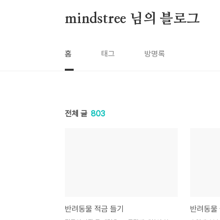
본문 바로가기
mindstree 님의 블로그
홈
태그
방명록
전체 글
803
반려동물 적금 들기
반려동물 