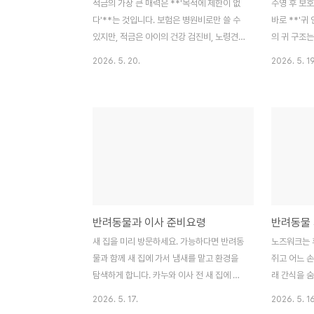
적금의 가장 큰 매력은 **'목적에 제한이 없
수영 후 보
다'**는 것입니다. 보험은 병원비로만 쓸 수
바로 **'귀
있지만, 적금은 아이의 건강 검진비, 노령견
의 귀 구조는
전용 영양제 구입, 심지어는 나중에 아이를
어가면 잘 빠
2026. 5. 20.
2026. 5. 19
보내줄 때 필요한 장례 비용으로도 사용할 수
곰팡이가 번
있습니다. 또한 보험료처럼 사라지는 돈이 아
특히 골드처
니라 원금이 고스란히 남으며, 소액의 이자까
후 관리를 소
지 붙는다는 점이 심리적 안정감을 줍니다.메
확률이 매우
리처럼 실내 생활 위주로 사고 위험이 적은
깨끗한 수건
고양이들에게는 적금이 더 합리적일 수 있습
요. 그 후 
니다. 하지만 적금의 치명적인 약점은 '시
떨어뜨리고 
간'입니다. 적금을 시작한 지 얼마 안 된 시점
줍니다. 아
에 아이가 크게 아프다면, 모인 금액이 적어
과 남은 물기
반려동물과 이사 준비요령
반려동물 
병원비를 감당하기 어려울 수 있습니다. 적금
잔여물만 솜
은 장기적인 관점에서 꾸준히 모을 수 있는
니다. 면봉을
새 집을 미리 방문하세요. 가능하다면 반려동
노즈워크는 
인내심이 있는 보호자에게 적합한 방식입니
기를 안으로 
물과 함께 새 집에 가서 냄새를 맡고 환경을
쥐고 어느 손
다.
니 절..
탐색하게 합니다. 카누와 이사 전 새 집에 두
래 간식을 숨
번 방문했는데, 낯선 곳이 아니라는 인식을
워크를 할 때
2026. 5. 17.
2026. 5. 16
심어줄 수 있었습니다. 비글을 키우는 친구는
성취감을 느