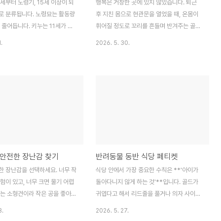
세부터 노령기, 15세 이상이 되
행복은 거창한 곳에 있지 않았습니다. 퇴근
로 분류됩니다. 노령묘는 활동량
후 지친 몸으로 현관문을 열었을 때, 온몸이
 줄어듭니다. 키누는 11세가 되
휘어질 정도로 꼬리를 흔들며 반겨주는 골드
대부분을 잠을 자거나 창가에 가만
의 격한 환영이나, 조용히 다가와 제 노트북
.
2026. 5. 30.
는 시간이 늘었습니다. 예전처럼
옆에 털썩 자리를 잡는 메리의 온기 같은 것
어다니거나 높은 곳에 점프하는 모
들이 저를 살게 합니다. 다견·다묘 가정의 아
 수 없게 되었습니다.그루밍 횟
침은 남들보다 조금 더 분주하고 시끄럽지만,
니다. 관절염이나 치아 문제로 인
잠이 덜 깬 눈으로 저를 바라보는 아이들의
는 것이 불편해지기 때문입니다.
맑은 눈망울을 마주할 때면 '오늘 하루도 힘
 때부터 등 뒤쪽을 스스로 그루
내야지'라는 다짐이 절로 생겨납니다. 이러한
 되어서, 제가 매일 빗질을 해
작은 순간들은 반복되는 일상 속에서 마모되
습니다. 그루밍을 게을리하면 털
기 쉬운 우리의 마음을 부드럽게 어루만져 줍
생기고 피부 질환으로 이어질 수
니다.특히 골드와 산책하며 마주하는 계절의
안전한 장난감 찾기
반려동물 동반 식당 페티켓
보호자가 직접 빗질을 해주는 것이
변화는 저에게 '지금 이 순간'에 집중하는 법
식욕과 배변 습관의 변화도 주의
을 가르쳐주었습니다. 땅바닥의 냄새를 맡으
한 장난감을 선택하세요. 너무 작
식당 안에서 가장 중요한 수칙은 **'아이가
 합니다. 갑자기 식욕이 늘거나
며 온 세상을 탐험하는 골드의 뒷모습을 보고
험이 있고, 너무 크면 물기 어렵
돌아다니지 않게 하는 것'**입니다. 골드가
상선이나 당뇨..
있으면, 앞만 보고..
누는 소형견이라 작은 공을 좋아하
귀엽다고 해서 리드줄을 풀거나 의자 사이를
에 들어갈 정도로 작지 않은 크
누비게 두는 것은 다른 손님과 서빙하는 직원
8.
2026. 5. 27.
니다. 비글을 키우는 친구는 장난
에게 큰 위험이 될 수 있습니다. 아이는 반드