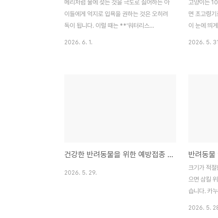
메리처럼 물에 젖는 것을 극도로 싫어하는 아
고양이는 10
이들에게 억지로 입욕을 권하는 것은 오히려
면 초고령기
독이 됩니다. 이럴 때는 **'워터리스
이 눈에 띄게
(Waterless) 스파'**가 답입니다. 따뜻한
면서 하루 
2026. 6. 1.
2026. 5. 31
스팀 타월로 온몸을 부드럽게 닦아준 뒤, 고
히 앉아 있
양이 전용 무스 샴푸나 파우더를 이용해 빗질
집 안을 뛰
마사지를 해주세요. 은은한 클래식 음악을 틀
습을 거의 볼
어놓고 진행하면 메리도 골드 못지않은 럭셔
수도 감소합
리한 휴식을 즐길 수 있습니다.스파를 마친
해 몸을 핥
후에는 반드시 털 속까지 바짝 말려주어야 피
키누는 12세
부병을 예방할 수 있습니다. 뽀송뽀송해진 털
밍하지 못하게
에서 나는 기분 좋은 향기와 함께 아이를 꼭
주기 시작했
안아주세요. "그동안 건강하게 곁에 있어 줘
에 매트가 
건강한 반려동물을 위한 예방접종 전략
반려동물 
서 고마워"라는 진심 어린 속삭임이 그 어떤
있으므로, 
비싼 입욕제보다 아이들에게는 큰 힐링이 될
중요합니다.
크기가 적절
2026. 5. 29.
것입니다.
깊게 살펴야
으면 삼킬 위
줄어들면 갑
습니다. 카
지만, 목구멍
2026. 5. 2
기를 선택합